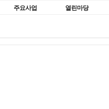
주요사업
열린마당
사업안내
공지사항
대회안내
채용·모집공고
참가신청
행사안내
보도자료