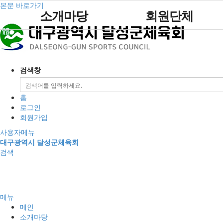
본문 바로가기
소개마당
회원단체
인사말
정회원
설립목적 및 연혁
준회원
검색창
조직도
인정
임원현황
회원단체 현황
홈
직원현황
회원단체자료실
로그인
회원가입
경영공시
사용자메뉴
규정
대구광역시 달성군체육회
검색
찾아오시는길
메뉴
메인
소개마당