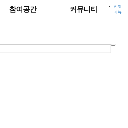
전체
참여공간
커뮤니티
메뉴
묻고답하기
포토갤러리
영상자료