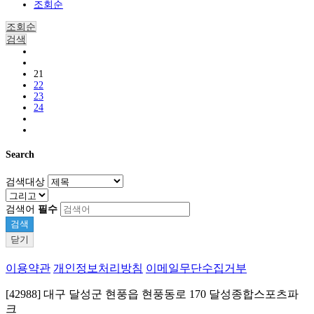
조회순
조회순
검색
21
22
23
24
Search
검색대상
검색어
필수
검색
닫기
이용약관
개인정보처리방침
이메일무단수집거부
[42988] 대구 달성군 현풍읍 현풍동로 170 달성종합스포츠파
크