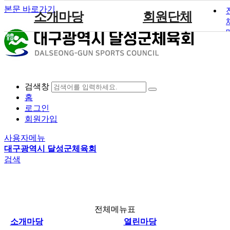
본문 바로가기
소개마당
회원단체
인사말
사업안내
묻고답하기
정회원
공지사항
포토갤러리
주요사업
열린마당
설립목적 및 연혁
대회안내
준회원
채용·모집공고
영상자료
조직도
참가신청
인정
행사안내
검색창
임원현황
회원단체 현황
보도자료
참여공간
커뮤니티
홈
직원현황
회원단체자료실
로그인
회원가입
경영공시
사용자메뉴
규정
대구광역시 달성군체육회
찾아오시는길
검색
전체메뉴표
소개마당
열린마당