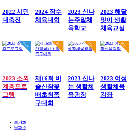
2022 시민
2024 장수
2023 신나
2023 해달
대축전
체육대학
는주말체
맞이 생활
육학교
체육교실
Now
Hot
Hot
Hot
2023 소외
제16회 비
2023 신나
2023 여성
계층프로
슬산참꽃
는 생활체
생활체육
그램
배초청족
육광장
강좌
구대회
초기화
날짜순