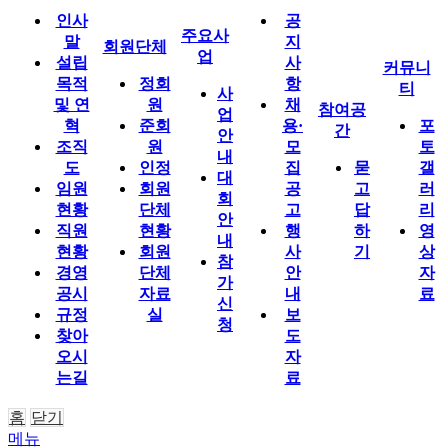
인사
공
주요사
말
지
회원단체
업
설립
사
커뮤니
목적
정회
항
티
사
및 연
원
채
참여공
업
혁
준회
용·
포
간
안
조직
원
모
토
내
도
인정
집
묻
갤
대
임원
회원
공
고
러
회
현황
단체
고
답
리
안
직원
현황
행
하
영
내
현황
회원
사
기
상
참
경영
단체
안
자
가
공시
자료
내
료
신
규정
실
보
청
찾아
도
오시
자
는길
료
홈
닫기
메뉴