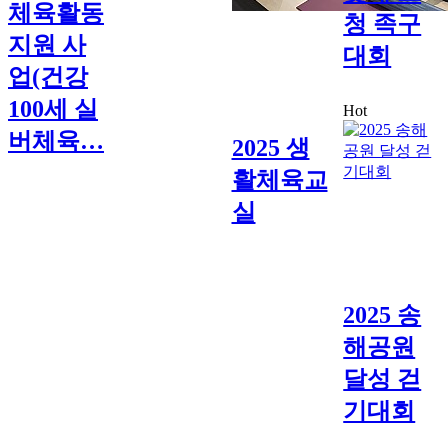
체육활동
청 족구
지원 사
대회
업(건강
100세 실
Hot
버체육…
2025 생
활체육교
실
2025 송
해공원
달성 걷
기대회