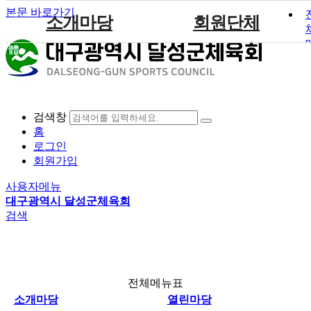
본문 바로가기
소개마당
회원단체
인사말
사업안내
묻고답하기
정회원
공지사항
포토갤러리
주요사업
열린마당
설립목적 및 연혁
대회안내
준회원
채용·모집공고
영상자료
조직도
참가신청
인정
행사안내
검색창
임원현황
회원단체 현황
보도자료
참여공간
커뮤니티
홈
직원현황
회원단체자료실
로그인
회원가입
경영공시
사용자메뉴
규정
대구광역시 달성군체육회
찾아오시는길
검색
전체메뉴표
소개마당
열린마당