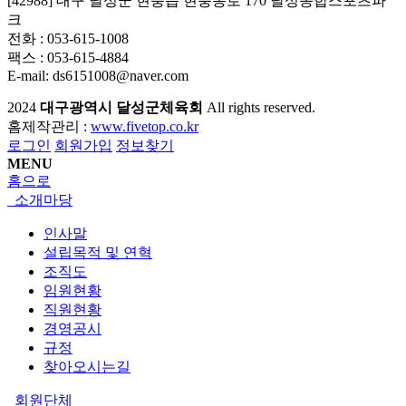
[42988] 대구 달성군 현풍읍 현풍동로 170 달성종합스포츠파
크
전화 : 053-615-1008
팩스 : 053-615-4884
E-mail: ds6151008@naver.com
2024
대구광역시 달성군체육회
All rights reserved.
홈제작관리 :
www.fivetop.co.kr
로그인
회원가입
정보찾기
MENU
홈으로
소개마당
인사말
설립목적 및 연혁
조직도
임원현황
직원현황
경영공시
규정
찾아오시는길
회원단체