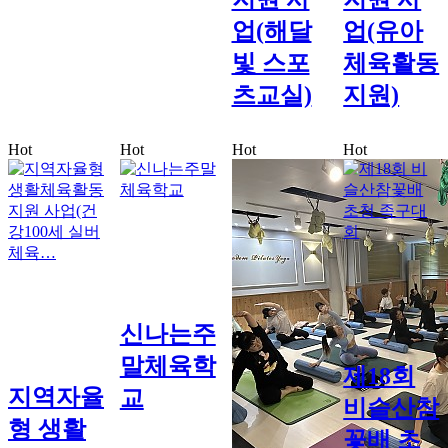
업(해달
업(유아
빛 스포
체육활동
츠교실)
지원)
Hot
Hot
Hot
Hot
신나는주
말체육학
제18회
지역자율
교
비슬산참
형 생활
꽃배 초