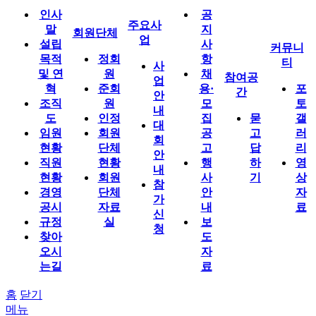
인사
공
주요사
말
지
회원단체
업
설립
사
커뮤니
목적
정회
항
티
사
및 연
원
채
참여공
업
혁
준회
용·
포
간
안
조직
원
모
토
내
도
인정
집
묻
갤
대
임원
회원
공
고
러
회
현황
단체
고
답
리
안
직원
현황
행
하
영
내
현황
회원
사
기
상
참
경영
단체
안
자
가
공시
자료
내
료
신
규정
실
보
청
찾아
도
오시
자
는길
료
홈
닫기
메뉴