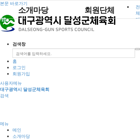
본문 바로가기
전
소개마당
회원단체
체
메
뉴
인사말
사업안내
묻고답하기
정회원
공지사항
포토갤러리
주요사업
열린마당
설립목적 및 연혁
대회안내
준회원
채용·모집공고
영상자료
검색창
조직도
참가신청
인정
행사안내
참여공간
커뮤니티
임원현황
회원단체 현황
보도자료
홈
직원현황
회원단체자료실
로그인
회원가입
경영공시
사용자메뉴
규정
대구광역시 달성군체육회
검색
찾아오시는길
메뉴
메인
소개마당