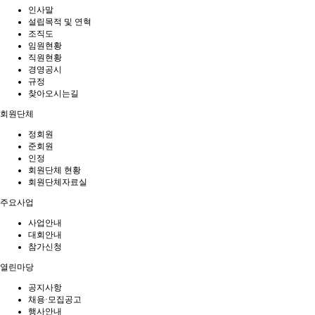
인사말
설립목적 및 연혁
조직도
임원현황
직원현황
경영공시
규정
찾아오시는길
회원단체
정회원
준회원
인정
회원단체 현황
회원단체자료실
주요사업
사업안내
대회안내
참가신청
열린마당
공지사항
채용·모집공고
행사안내