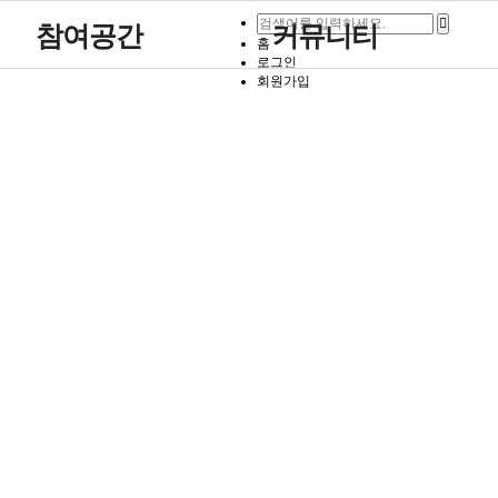
참여공간
커뮤니티
홈
로그인
회원가입
묻고답하기
포토갤러리
영상자료