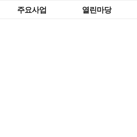
주요사업
열린마당
사업안내
공지사항
대회안내
채용·모집공고
참가신청
행사안내
보도자료