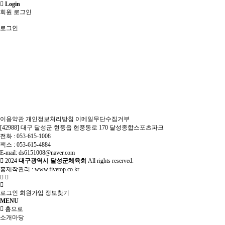
Login
회원 로그인
로그인
이용약관
개인정보처리방침
이메일무단수집거부
[42988] 대구 달성군 현풍읍 현풍동로 170 달성종합스포츠파크
전화 : 053-615-1008
팩스 : 053-615-4884
E-mail: ds6151008@naver.com
2024
대구광역시 달성군체육회
All rights reserved.
홈제작관리 :
www.fivetop.co.kr
로그인
회원가입
정보찾기
MENU
홈으로
소개마당