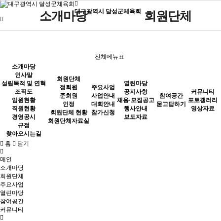
대구광역시 달성군체육회
소개마당
회원단체
인사말
정회원
설립목적 및 연혁
준회원
전체메뉴표
소개마당
조직도
인정
인사말
회원단체
설립목적 및 연혁
열린마당
임원현황
회원단체 현황
정회원
주요사업
조직도
공지사항
커뮤니티
준회원
사업안내
참여공간
임원현황
채용·모집공고
포토갤러리
직원현황
회원단체자료실
인정
대회안내
묻고답하기
직원현황
행사안내
영상자료
회원단체 현황
참가신청
경영공시
보도자료
경영공시
회원단체자료실
규정
찾아오시는길
규정
홈
닫기
찾아오시는길
메인
소개마당
회원단체
주요사업
열린마당
참여공간
커뮤니티