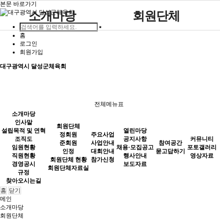
본문 바로가기
소개마당
회원단체
홈
인사말
사업안내
묻고답하기
정회원
공지사항
포토갤러리
로그인
주요사업
열린마당
회원가입
설립목적 및 연혁
대회안내
준회원
채용·모집공고
영상자료
대구광역시 달성군체육회
조직도
참가신청
인정
행사안내
임원현황
회원단체 현황
보도자료
참여공간
커뮤니티
직원현황
회원단체자료실
전체메뉴표
소개마당
경영공시
인사말
회원단체
설립목적 및 연혁
열린마당
규정
정회원
주요사업
조직도
공지사항
커뮤니티
준회원
사업안내
참여공간
임원현황
채용·모집공고
포토갤러리
찾아오시는길
인정
대회안내
묻고답하기
직원현황
행사안내
영상자료
회원단체 현황
참가신청
경영공시
보도자료
회원단체자료실
규정
찾아오시는길
홈
닫기
메인
소개마당
회원단체