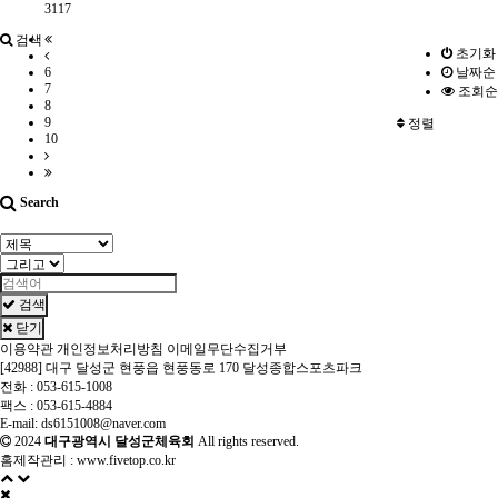
3117
검색
초기화
6
날짜순
7
조회순
8
9
정렬
10
Search
검색
닫기
이용약관
개인정보처리방침
이메일무단수집거부
[42988] 대구 달성군 현풍읍 현풍동로 170 달성종합스포츠파크
전화 : 053-615-1008
팩스 : 053-615-4884
E-mail: ds6151008@naver.com
2024
대구광역시 달성군체육회
All rights reserved.
홈제작관리 :
www.fivetop.co.kr