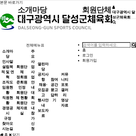
본문 바로가기
소개마당
회원단체
대구광역시 달
성군체육회
인사말
사업안내
묻고답하기
정회원
공지사항
포토갤러리
주요사업
열린마당
설립목적 및 연혁
대회안내
준회원
채용·모집공고
영상자료
조직도
참가신청
인정
행사안내
전체메뉴표
홈
소개마
주
임원현황
회원단체 현황
보도자료
로그인
참여공간
커뮤니티
당
요
회원가입
인사말
사
직원현황
회원단체자료실
열린마
설립목
회원단
업
당
적 및 연
체
사
경영공시
공지사
커뮤
혁
정회원
업
항
참여
니티
조직도
준회원
안
규정
채용·
공간
포토
임원현
인정
내
모집공
묻고
갤러
찾아오시는길
황
회원단
대
고
답하
리
직원현
체 현황
회
행사안
기
영상
황
회원단
안
내
자료
경영공
체자료
내
보도자
시
실
참
료
규정
가
찾아오
신
시는길
청
홈
닫기