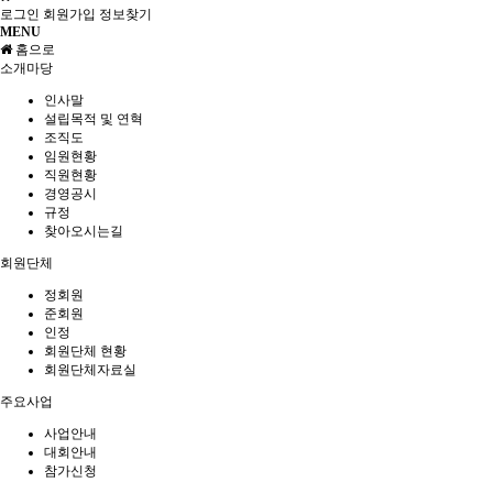
로그인
회원가입
정보찾기
MENU
홈으로
소개마당
인사말
설립목적 및 연혁
조직도
임원현황
직원현황
경영공시
규정
찾아오시는길
회원단체
정회원
준회원
인정
회원단체 현황
회원단체자료실
주요사업
사업안내
대회안내
참가신청