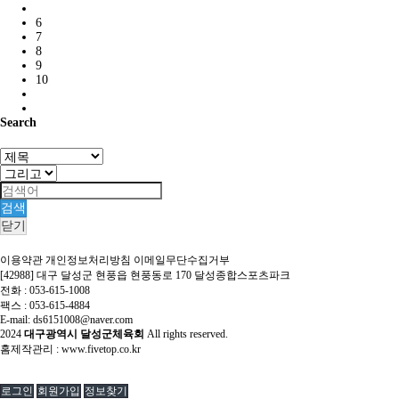
6
7
8
9
10
Search
검색
닫기
이용약관
개인정보처리방침
이메일무단수집거부
[42988] 대구 달성군 현풍읍 현풍동로 170 달성종합스포츠파크
전화 : 053-615-1008
팩스 : 053-615-4884
E-mail: ds6151008@naver.com
2024
대구광역시 달성군체육회
All rights reserved.
홈제작관리 :
www.fivetop.co.kr
로그인
회원가입
정보찾기