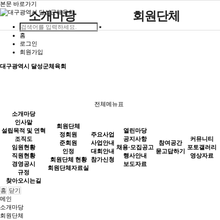
본문 바로가기
소개마당
회원단체
홈
인사말
사업안내
묻고답하기
정회원
공지사항
포토갤러리
로그인
주요사업
열린마당
회원가입
설립목적 및 연혁
대회안내
준회원
채용·모집공고
영상자료
대구광역시 달성군체육회
조직도
참가신청
인정
행사안내
임원현황
회원단체 현황
보도자료
참여공간
커뮤니티
직원현황
회원단체자료실
전체메뉴표
소개마당
경영공시
인사말
회원단체
설립목적 및 연혁
열린마당
규정
정회원
주요사업
조직도
공지사항
커뮤니티
준회원
사업안내
참여공간
임원현황
채용·모집공고
포토갤러리
찾아오시는길
인정
대회안내
묻고답하기
직원현황
행사안내
영상자료
회원단체 현황
참가신청
경영공시
보도자료
회원단체자료실
규정
찾아오시는길
홈
닫기
메인
소개마당
회원단체