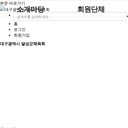
본문 바로가기
소개마당
회원단체
홈
인사말
사업안내
묻고답하기
정회원
공지사항
포토갤러리
주요사업
열린마당
로그인
설립목적 및 연혁
대회안내
준회원
채용·모집공고
영상자료
회원가입
조직도
참가신청
인정
행사안내
참여공간
커뮤니티
대구광역시 달성군체육회
임원현황
회원단체 현황
보도자료
직원현황
회원단체자료실
경영공시
규정
찾아오시는길