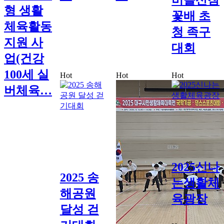
형 생활
꽃배 초
체육활동
청 족구
지원 사
대회
업(건강
100세 실
Hot
Hot
Hot
버체육…
2025신나
2025 송
는생활체
해공원
육광장
달성 걷