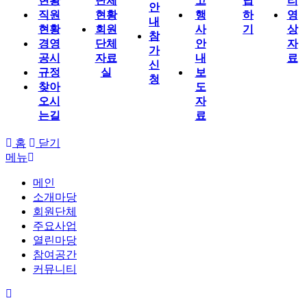
현황
단체
고
답
리
안
직원
현황
행
하
영
내
현황
회원
사
기
상
참
경영
단체
안
자
가
공시
자료
내
료
신
규정
실
보
청
찾아
도
오시
자
는길
료
홈
닫기
메뉴
메인
소개마당
회원단체
주요사업
열린마당
참여공간
커뮤니티