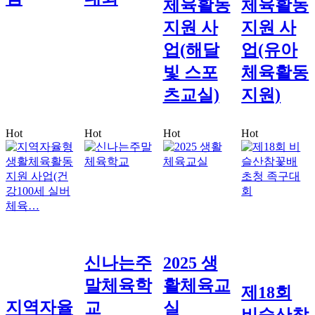
체육활동
체육활동
지원 사
지원 사
업(해달
업(유아
빛 스포
체육활동
츠교실)
지원)
Hot
Hot
Hot
Hot
신나는주
2025 생
말체육학
활체육교
제18회
지역자율
교
실
비슬산참