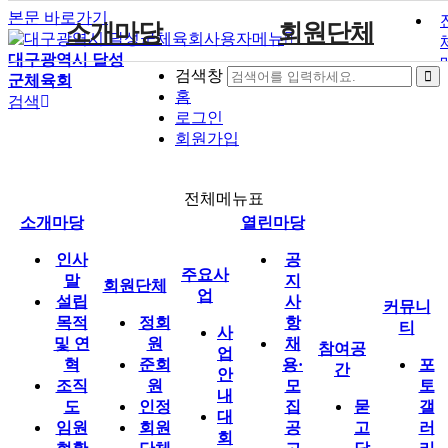
본문 바로가기
소개마당
회원단체
사용자메뉴
대구광역시 달성
검색창
군체육회
인사말
사업안내
묻고답하기
정회원
공지사항
포토갤러리
홈
검색
주요사업
열린마당
설립목적 및 연혁
대회안내
준회원
채용·모집공고
영상자료
로그인
회원가입
조직도
참가신청
인정
행사안내
임원현황
회원단체 현황
보도자료
참여공간
커뮤니티
전체메뉴표
직원현황
회원단체자료실
소개마당
열린마당
경영공시
인사
공
규정
주요사
말
지
회원단체
업
설립
사
찾아오시는길
커뮤니
목적
정회
항
티
사
및 연
원
채
참여공
업
혁
준회
용·
포
간
안
조직
원
모
토
내
도
인정
집
묻
갤
대
임원
회원
공
고
러
회